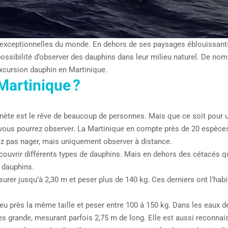
 exceptionnelles du monde. En dehors de ses paysages éblouissants, 
possibilité d’observer des dauphins dans leur milieu naturel. De n
excursion dauphin en Martinique.
Martinique ?
nète est le rêve de beaucoup de personnes. Mais que ce soit pour un
vous pourrez observer. La Martinique en compte près de 20 espèces 
z pas nager, mais uniquement observer à distance.
écouvrir différents types de dauphins. Mais en dehors des cétacés 
 dauphins.
esurer jusqu’à 2,30 m et peser plus de 140 kg. Ces derniers ont l’hab
à peu près la même taille et peser entre 100 à 150 kg. Dans les eaux
très grande, mesurant parfois 2,75 m de long. Elle est aussi reconna