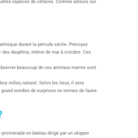
’autres espèces de cétacés. Comme ailleurs sur
Martinique durant la période sèche. Prévoyez
er des dauphins, même de mai à octobre. Ces
’observer beaucoup de ces animaux marins sont
r milieu naturel. Selon les lieux, il sera
un grand nombre de surprises en termes de faune
?
une promenade en bateau dirigé par un skipper