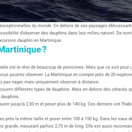
 exceptionnelles du monde. En dehors de ses paysages éblouissants, 
possibilité d’observer des dauphins dans leur milieu naturel. De n
excursion dauphin en Martinique.
Martinique ?
nète est le rêve de beaucoup de personnes. Mais que ce soit pour un
vous pourrez observer. La Martinique en compte près de 20 espèces 
z pas nager, mais uniquement observer à distance.
écouvrir différents types de dauphins. Mais en dehors des cétacés 
 dauphins.
esurer jusqu’à 2,30 m et peser plus de 140 kg. Ces derniers ont l’hab
à peu près la même taille et peser entre 100 à 150 kg. Dans les eaux
très grande, mesurant parfois 2,75 m de long. Elle est aussi reconna