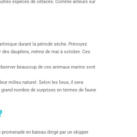
’autres espèces de cétacés. Comme ailleurs sur
Martinique durant la période sèche. Prévoyez
er des dauphins, même de mai à octobre. Ces
’observer beaucoup de ces animaux marins sont
r milieu naturel. Selon les lieux, il sera
un grand nombre de surprises en termes de faune
?
une promenade en bateau dirigé par un skipper