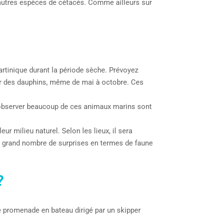
’autres espèces de cétacés. Comme ailleurs sur
Martinique durant la période sèche. Prévoyez
er des dauphins, même de mai à octobre. Ces
’observer beaucoup de ces animaux marins sont
r milieu naturel. Selon les lieux, il sera
un grand nombre de surprises en termes de faune
?
une promenade en bateau dirigé par un skipper