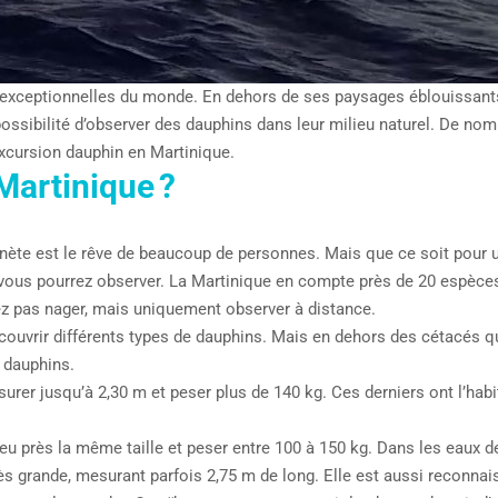
 exceptionnelles du monde. En dehors de ses paysages éblouissants, 
possibilité d’observer des dauphins dans leur milieu naturel. De n
excursion dauphin en Martinique.
Martinique ?
nète est le rêve de beaucoup de personnes. Mais que ce soit pour un
vous pourrez observer. La Martinique en compte près de 20 espèces 
z pas nager, mais uniquement observer à distance.
écouvrir différents types de dauphins. Mais en dehors des cétacés 
 dauphins.
esurer jusqu’à 2,30 m et peser plus de 140 kg. Ces derniers ont l’hab
à peu près la même taille et peser entre 100 à 150 kg. Dans les eaux
très grande, mesurant parfois 2,75 m de long. Elle est aussi reconna