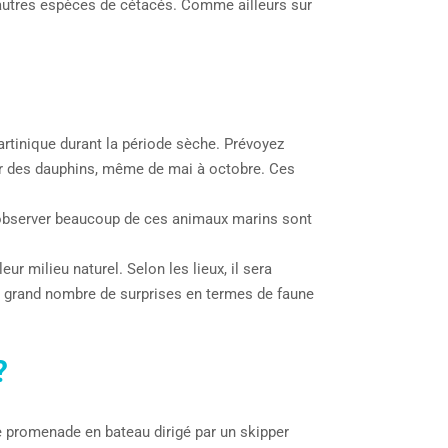
’autres espèces de cétacés. Comme ailleurs sur
Martinique durant la période sèche. Prévoyez
er des dauphins, même de mai à octobre. Ces
’observer beaucoup de ces animaux marins sont
r milieu naturel. Selon les lieux, il sera
un grand nombre de surprises en termes de faune
?
une promenade en bateau dirigé par un skipper