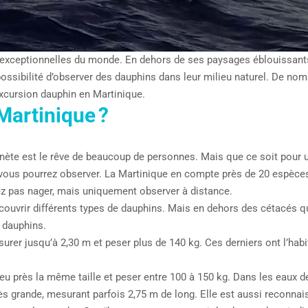
 exceptionnelles du monde. En dehors de ses paysages éblouissants, 
possibilité d’observer des dauphins dans leur milieu naturel. De n
excursion dauphin en Martinique.
Martinique ?
nète est le rêve de beaucoup de personnes. Mais que ce soit pour un
vous pourrez observer. La Martinique en compte près de 20 espèces 
z pas nager, mais uniquement observer à distance.
écouvrir différents types de dauphins. Mais en dehors des cétacés 
 dauphins.
esurer jusqu’à 2,30 m et peser plus de 140 kg. Ces derniers ont l’hab
à peu près la même taille et peser entre 100 à 150 kg. Dans les eaux
très grande, mesurant parfois 2,75 m de long. Elle est aussi reconna