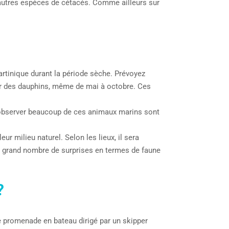
’autres espèces de cétacés. Comme ailleurs sur
Martinique durant la période sèche. Prévoyez
er des dauphins, même de mai à octobre. Ces
’observer beaucoup de ces animaux marins sont
r milieu naturel. Selon les lieux, il sera
un grand nombre de surprises en termes de faune
?
une promenade en bateau dirigé par un skipper