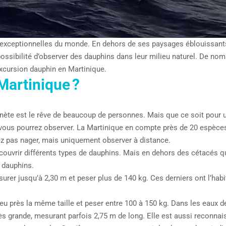
 exceptionnelles du monde. En dehors de ses paysages éblouissants, 
possibilité d’observer des dauphins dans leur milieu naturel. De n
excursion dauphin en Martinique.
Martinique ?
nète est le rêve de beaucoup de personnes. Mais que ce soit pour un
vous pourrez observer. La Martinique en compte près de 20 espèces 
z pas nager, mais uniquement observer à distance.
écouvrir différents types de dauphins. Mais en dehors des cétacés 
 dauphins.
esurer jusqu’à 2,30 m et peser plus de 140 kg. Ces derniers ont l’hab
à peu près la même taille et peser entre 100 à 150 kg. Dans les eaux
très grande, mesurant parfois 2,75 m de long. Elle est aussi reconna