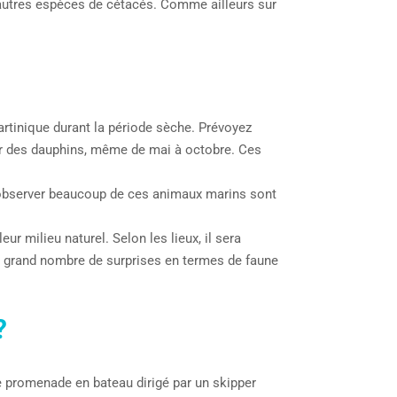
’autres espèces de cétacés. Comme ailleurs sur
Martinique durant la période sèche. Prévoyez
er des dauphins, même de mai à octobre. Ces
’observer beaucoup de ces animaux marins sont
r milieu naturel. Selon les lieux, il sera
un grand nombre de surprises en termes de faune
?
une promenade en bateau dirigé par un skipper