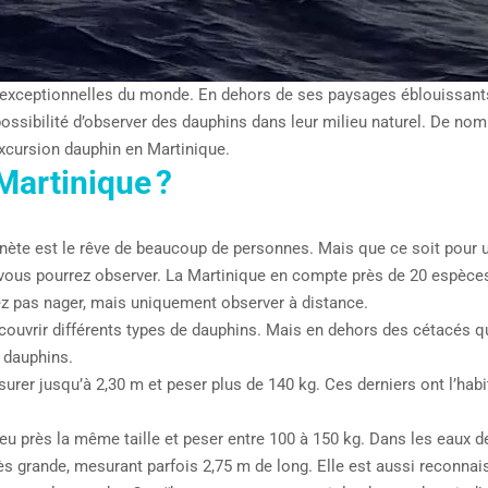
 exceptionnelles du monde. En dehors de ses paysages éblouissants, 
possibilité d’observer des dauphins dans leur milieu naturel. De n
excursion dauphin en Martinique.
Martinique ?
nète est le rêve de beaucoup de personnes. Mais que ce soit pour un
vous pourrez observer. La Martinique en compte près de 20 espèces 
z pas nager, mais uniquement observer à distance.
écouvrir différents types de dauphins. Mais en dehors des cétacés 
 dauphins.
esurer jusqu’à 2,30 m et peser plus de 140 kg. Ces derniers ont l’hab
à peu près la même taille et peser entre 100 à 150 kg. Dans les eaux
très grande, mesurant parfois 2,75 m de long. Elle est aussi reconna