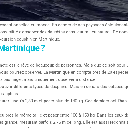
 exceptionnelles du monde. En dehors de ses paysages éblouissants, 
possibilité d’observer des dauphins dans leur milieu naturel. De n
excursion dauphin en Martinique.
Martinique ?
nète est le rêve de beaucoup de personnes. Mais que ce soit pour un
vous pourrez observer. La Martinique en compte près de 20 espèces 
z pas nager, mais uniquement observer à distance.
écouvrir différents types de dauphins. Mais en dehors des cétacés 
 dauphins.
esurer jusqu’à 2,30 m et peser plus de 140 kg. Ces derniers ont l’hab
à peu près la même taille et peser entre 100 à 150 kg. Dans les eaux
très grande, mesurant parfois 2,75 m de long. Elle est aussi reconna