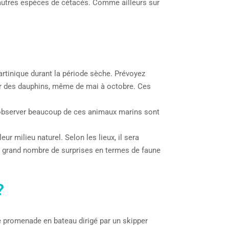
’autres espèces de cétacés. Comme ailleurs sur
Martinique durant la période sèche. Prévoyez
er des dauphins, même de mai à octobre. Ces
’observer beaucoup de ces animaux marins sont
r milieu naturel. Selon les lieux, il sera
un grand nombre de surprises en termes de faune
?
une promenade en bateau dirigé par un skipper