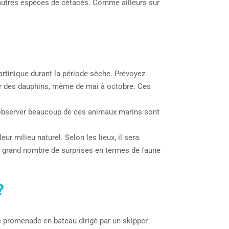
’autres espèces de cétacés. Comme ailleurs sur
Martinique durant la période sèche. Prévoyez
er des dauphins, même de mai à octobre. Ces
’observer beaucoup de ces animaux marins sont
r milieu naturel. Selon les lieux, il sera
un grand nombre de surprises en termes de faune
?
une promenade en bateau dirigé par un skipper