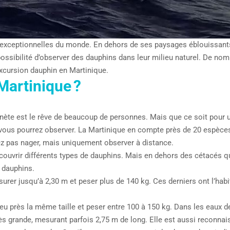
 exceptionnelles du monde. En dehors de ses paysages éblouissants, 
possibilité d’observer des dauphins dans leur milieu naturel. De n
excursion dauphin en Martinique.
Martinique ?
nète est le rêve de beaucoup de personnes. Mais que ce soit pour un
vous pourrez observer. La Martinique en compte près de 20 espèces 
z pas nager, mais uniquement observer à distance.
écouvrir différents types de dauphins. Mais en dehors des cétacés 
 dauphins.
esurer jusqu’à 2,30 m et peser plus de 140 kg. Ces derniers ont l’hab
à peu près la même taille et peser entre 100 à 150 kg. Dans les eaux
très grande, mesurant parfois 2,75 m de long. Elle est aussi reconna